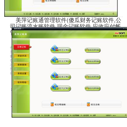
美萍记账通管理软件(傻瓜财务记账软件,公
司记账流水账软件,现金记账软件,应收应付帐
管理软件)
“美萍记帐通”是一款功能强大，特别简单易用的财务记账软
件，它不需要用户了解深奥的财务知识， 不用培训即会使用，特
别适合中小企业，门店等用在日常经营管理中来管理现金流水
账，应收应付帐，以 及公司记账等相关财务活动。美萍记账软件
也可以说是一款傻瓜型的流水账管理系统，通过记录每日现金 支
出，收入的明细账，为企业管理者提供详细的收入支出日报，月
报，欠款明细等重要信息。是您进行企 业管理，企业经营不可多
得的强大工具
市场价：1680
今日特价：980