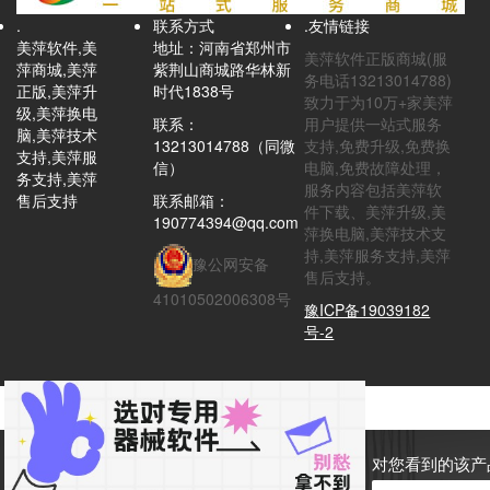
.
联系方式
.友情链接
美萍软件,美
地址：河南省郑州市
美萍软件正版商城(服
萍商城,美萍
紫荆山商城路华林新
务电话13213014788)
正版,美萍升
时代1838号
致力于为10万+家美萍
级,美萍换电
联系：
用户提供一站式服务
脑,美萍技术
13213014788（同微
支持,免费升级,免费换
支持,美萍服
信）
电脑,免费故障处理，
务支持,美萍
服务内容包括美萍软
售后支持
联系邮箱：
件下载、美萍升级,美
190774394@qq.com
萍换电脑,美萍技术支
持,美萍服务支持,美萍
豫公网安备
售后支持。
41010502006308号
豫ICP备19039182
号-2
对您看到的该产