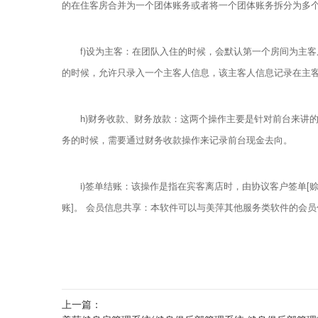
的在住客房合并为一个团体账务或者将一个团体账务拆分为多
f)设为主客：在团队入住的时候，会默认第一个房间为主客
的时候，允许只录入一个主客人信息，该主客人信息记录在主
h)财务收款、财务放款：这两个操作主要是针对前台来讲
务的时候，需要通过财务收款操作来记录前台现金去向。
i)签单结账：该操作是指在宾客离店时，由协议客户签单
账]。 会员信息共享：本软件可以与美萍其他服务类软件的会
上一篇：