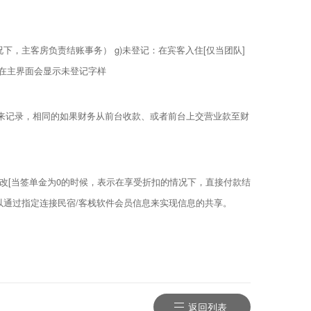
，主客房负责结账事务） g)未登记：在宾客入住[仅当团队]
在主界面会显示未登记字样
来记录，相同的如果财务从前台收款、或者前台上交营业款至财
修改[当签单金为0的时候，表示在享受折扣的情况下，直接付款结
以通过指定连接民宿/客栈软件会员信息来实现信息的共享。
返回列表