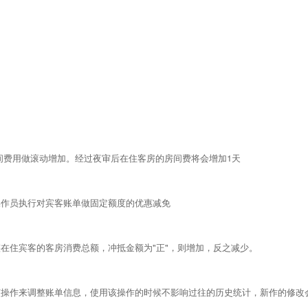
房间费用做滚动增加。经过夜审后在住客房的房间费将会增加1天
操作员执行对宾客账单做固定额度的优惠减免
整在住宾客的客房消费总额，冲抵金额为"正"，则增加，反之减少。
该操作来调整账单信息，使用该操作的时候不影响过往的历史统计，新作的修改会