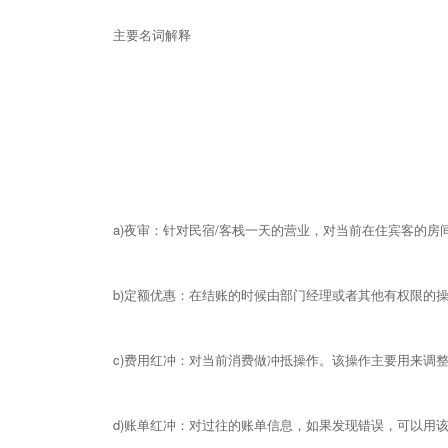
主要名词解释
a)夜审：针对民宿/客栈一天的营业，对当前在住宾客的
b)定额优惠：在结账的时候由部门经理或者其他有权限的
c)费用红冲：对当前消费做冲抵操作。该操作主要用来调
d)账单红冲：对过往的账单信息，如果发现错误，可以用