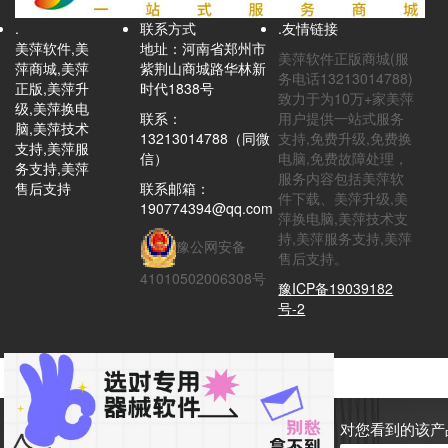
.
联系方式
.友情链接
美萍软件,美
地址：河南省郑州市
美萍软件正版商城(服
萍商城,美萍
紫荆山商城路华林新
务电话13213014788)
正版,美萍升
时代1838号
致力于为10万+家美萍
级,美萍换电
联系：
用户提供一站式服务
脑,美萍技术
13213014788（同微
支持,免费升级,免费换
支持,美萍服
信）
电脑,免费故障处理，
务支持,美萍
服务内容包括美萍软
售后支持
联系邮箱：
件下载、美萍升级,美
190774394@qq.com
萍换电脑,美萍技术支
持,美萍服务支持,美萍
豫公网安备
售后支持。
41010502006308号
豫ICP备19039182
号-2
对您看到的该产