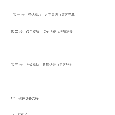
第 一 步、登记模块：来宾登记→顾客开单
第 二 步、点单模块：点单消费→增加消费
第 三 步、收银模块：收银结帐→宾客结账
1.3、硬件设备支持
1、打印机