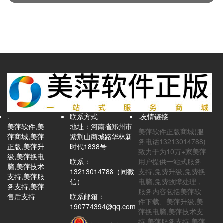
理系统,专业的快餐软件）
.
联系方式
.友情链接
美萍软件,美
地址：河南省郑州市
美萍软件正版商城(服
萍商城,美萍
紫荆山商城路华林新
务电话13213014788)
正版,美萍升
时代1838号
致力于为10万+家美萍
级,美萍换电
联系：
用户提供一站式服务
脑,美萍技术
13213014788（同微
支持,免费升级,免费换
支持,美萍服
信）
电脑,免费故障处理，
务支持,美萍
服务内容包括美萍软
售后支持
联系邮箱：
件下载、美萍升级,美
190774394@qq.com
萍换电脑,美萍技术支
持,美萍服务支持,美萍