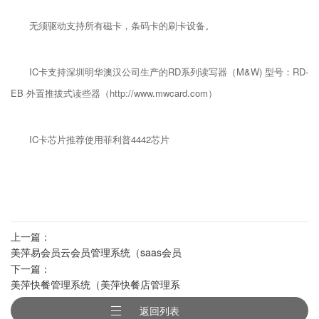
无须驱动支持所有磁卡，条码卡的刷卡设备。
IC卡支持深圳明华澳汉公司生产的RD系列读写器（M&W) 型号：RD-
EB 外置推拔式读些器（http://www.mwcard.com）
IC卡芯片推荐使用菲利普4442芯片
上一篇：
美萍易会员云会员管理系统（saas会员
下一篇：
软件,云店铺会员系统,易会员软件）
美萍快餐管理系统（美萍快餐店管理系
统,餐饮管理软件,快餐管理软件,快餐店管
返回列表