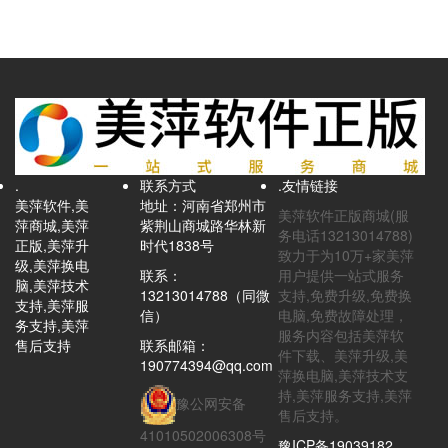
.
联系方式
.友情链接
美萍软件,美
地址：河南省郑州市
美萍软件正版商城(服
萍商城,美萍
紫荆山商城路华林新
务电话13213014788)
正版,美萍升
时代1838号
致力于为10万+家美萍
级,美萍换电
联系：
用户提供一站式服务
脑,美萍技术
13213014788（同微
支持,免费升级,免费换
支持,美萍服
信）
电脑,免费故障处理，
务支持,美萍
服务内容包括美萍软
售后支持
联系邮箱：
件下载、美萍升级,美
190774394@qq.com
萍换电脑,美萍技术支
持,美萍服务支持,美萍
豫公网安备
售后支持。
41010502006308号
豫ICP备19039182