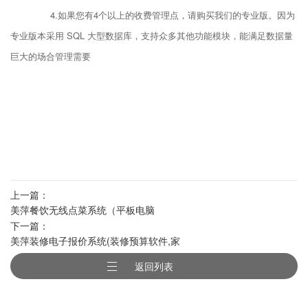
4.如果您有4个以上的收费管理点，请购买我们的专业版。因为
专业版本采用 SQL 大型数据库，支持众多其他功能模块，能满足数据量
巨大的场合管理需要
上一篇：
美萍餐饮无线点菜系统（平板电脑
下一篇：
android无线点菜软件,无线点菜机,无线
美萍装修电子报价系统(装修预算软件,家
点菜器,无线点菜宝）
装预算软件,家装预算系统,装修报价系
返回列表
统）