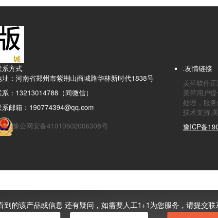
联系方式
.友情链接
地址：河南省郑州市紫荆山商城路华林新时代1838号
美萍软件正版
联系：13213014788（同微信）
美萍用户提
处理，服务
系邮箱：190774394@qq.com
技术支持,
豫公网安备41010502006308号
豫ICP备190
看到的该产品或信息 还有疑问，如需要人工1+1为您服务，请提交联