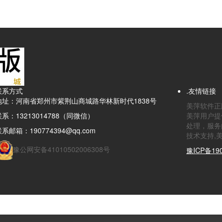
联系方式
.友情链接
地址：河南省郑州市紫荆山商城路华林新时代1838号
美萍软件正版
联系：13213014788（同微信）
美萍用户提
处理，服务
系邮箱：190774394@qq.com
技术支持,
豫公网安备41010502006308号
豫ICP备190