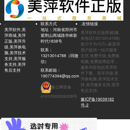
.
联系方式
.友情链接
美萍软件,美
地址：河南省郑州市
美萍软件正版商城(服
萍商城,美萍
紫荆山商城路华林新
务电话13213014788)
正版,美萍升
时代1838号
致力于为10万+家美萍
级,美萍换电
联系：
用户提供一站式服务
脑,美萍技术
13213014788（同微
支持,免费升级,免费换
支持,美萍服
信）
电脑,免费故障处理，
务支持,美萍
服务内容包括美萍软
售后支持
联系邮箱：
件下载、美萍升级,美
190774394@qq.com
萍换电脑,美萍技术支
持,美萍服务支持,美萍
豫公网安备
售后支持。
41010502006308号
豫ICP备19039182
号-2